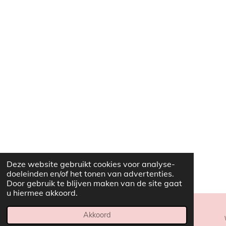
Deze website gebruikt cookies voor analyse-
doeleinden en/of het tonen van advertenties.
Door gebruik te blijven maken van de site gaat
u hiermee akkoord.
Akkoord
E-mailadres
Telefoonnummer
Kaart