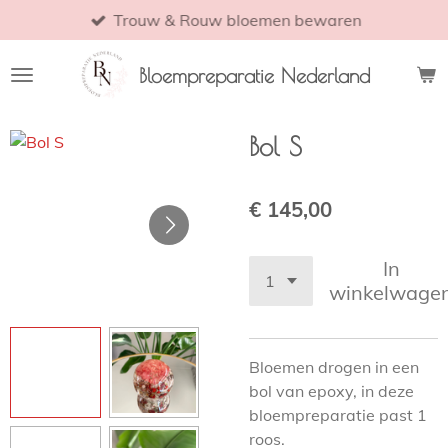
Trouw & Rouw bloemen bewaren
Ga
direct
naar
Bloempreparatie Nederland
de
hoofdinhoud
Bol S
€ 145,00
In
winkelwage
Bloemen drogen in een
bol van epoxy, in deze
bloempreparatie past 1
roos.