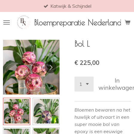
Katwijk & Schijndel
Ga
direct
Bloempreparatie Nederland
naar
de
hoofdinhoud
Bol L
€ 225,00
In
winkelwage
Bloemen bewaren na het
huwlijk of uitvaart in een
super mooie bol van
epoxy is een eeuwige