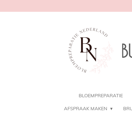
Ga
direct
naar
de
hoofdinhoud
B
BLOEMPREPARATIE
AFSPRAAK MAKEN
BR