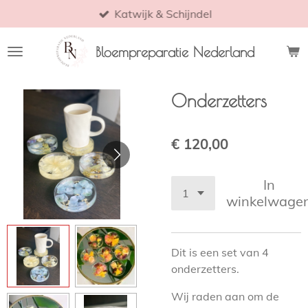
Katwijk & Schijndel
Ga
direct
naar
Bloempreparatie Nederland
de
hoofdinhoud
Onderzetters
€ 120,00
In
winkelwage
Dit is een set van 4
onderzetters.
Wij raden aan om de