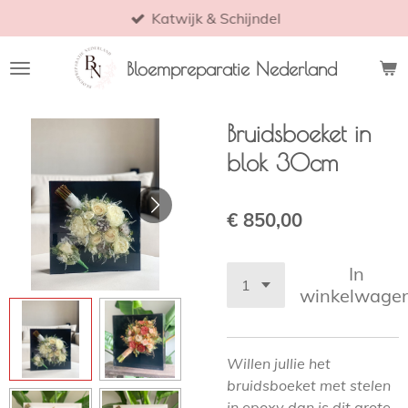
Katwijk & Schijndel
Ga
direct
naar
Bloempreparatie Nederland
de
hoofdinhoud
Bruidsboeket in
blok 30cm
€ 850,00
In
winkelwage
Willen jullie het
bruidsboeket met stelen
in epoxy dan is dit grote