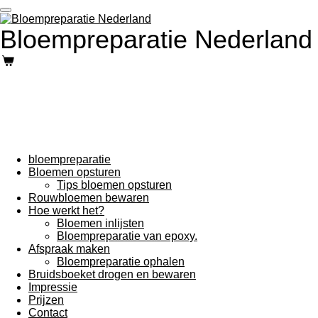
Ga
direct
Bloempreparatie Nederland
naar
de
hoofdinhoud
bloempreparatie
Bloemen opsturen
Tips bloemen opsturen
Rouwbloemen bewaren
Hoe werkt het?
Bloemen inlijsten
Bloempreparatie van epoxy.
Afspraak maken
Bloempreparatie ophalen
Bruidsboeket drogen en bewaren
Impressie
Prijzen
Contact