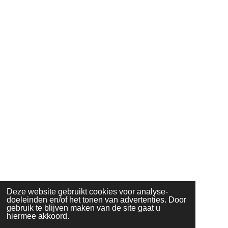
Deze website gebruikt cookies voor analyse-
doeleinden en/of het tonen van advertenties. Door
gebruik te blijven maken van de site gaat u
hiermee akkoord.