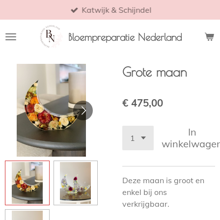
Katwijk & Schijndel
Ga
direct
naar
Bloempreparatie Nederland
de
hoofdinhoud
Grote maan
€ 475,00
In
winkelwage
Deze maan is groot en
enkel bij ons
verkrijgbaar.