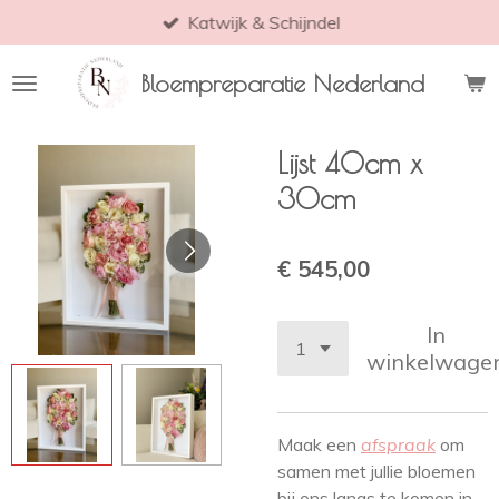
Katwijk & Schijndel
Ga
direct
naar
Bloempreparatie Nederland
de
hoofdinhoud
Lijst 40cm x
30cm
€ 545,00
In
winkelwage
Maak een
afspraak
om
samen met jullie bloemen
bij ons langs te komen in